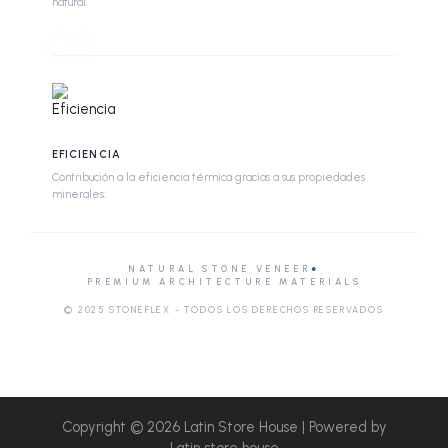
natural.
08
EFICIENCIA
Contribución a la eficiencia térmica gracias a sus propiedades
minerales.
NATURAL STONE VENEER
●
PREMIUM ARCHITECTURE MATERIALS
© 2025 STONEFLEX - TODOS LOS DERECHOS RESERVADOS
Copyright © 2026 Latin Store House | Powered by