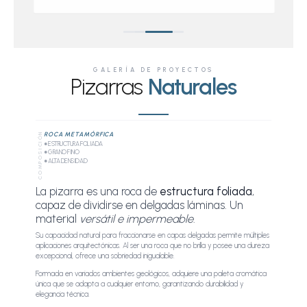
GALERÍA DE PROYECTOS
Pizarras
Naturales
ROCA METAMÓRFICA
COMPOSICIÓN
● ESTRUCTURA FOLIADA
● GRANO FINO
● ALTA DENSIDAD
La pizarra es una roca de
estructura foliada
,
capaz de dividirse en delgadas láminas. Un
material
versátil e impermeable
.
Su capacidad natural para fraccionarse en capas delgadas permite múltiples
aplicaciones arquitectónicas. Al ser una roca que no brilla y posee una dureza
excepcional, ofrece una sobriedad inigualable.
Formada en variados ambientes geológicos, adquiere una paleta cromática
única que se adapta a cualquier entorno, garantizando durabilidad y
elegancia técnica.