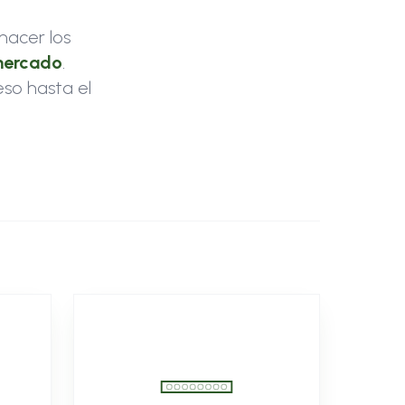
hacer los
mercado
.
so hasta el