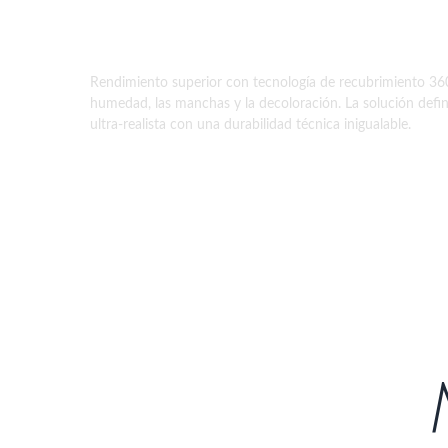
pisos de co-e
Rendimiento superior con tecnología de recubrimiento 360
humedad, las manchas y la decoloración. La solución defi
ultra-realista con una durabilidad técnica inigualable.
Purchase Now