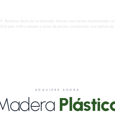
xtrusión premium.
°. Nuestros decks de co-extrusión ofrecen una barrera impenetrable con
nitiva para tráfico pesado y zonas de piscina, combinando una textura d
ADQUIERE AHORA
Madera
Plástic