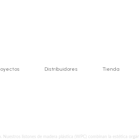
royectos
Distribuidores
Tienda
ICA
idez natural y
trema
ño. Nuestros listones de madera plástica (WPC) combinan la estética orgán