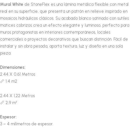
Mural White
de StoneFlex es una lámina metálica flexible con metal
real en su superficie, que presenta un patrón en relieve inspirado en
mosaicos hidráulicos clásicos. Su acabado blanco satinado con sutiles
matices cobrizos crea un efecto elegante y luminoso, perfecto para
muros protagonistas en interiores contemporáneos, locales
comerciales o proyectos decorativos que buscan distinción. Fácil de
instalar y sin obra pesada, aporta textura, luz y diseño en una sola
pieza.
Dimensiones:
2.44 X 0.61 Metros
📏
1.4
m
2
2.44 X 1,22 Metros
📏 2,9 m²
Espesor:
3 – 4 milímetros de espesor.